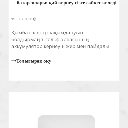
36V vs 48V гольф арбасының батареялары: қай кернеу сізге сәйкес келеді?
08.07.2026 ж
Қымбат электр зақымдануын
болдырмаңыз: гольф арбасының
аккумулятор кернеуін жер мен пайдалы
жүкке сәйкестендіріңіз. 36 В литийдің 48 В-
тан асып түсетінін қараңыз.
Толығырақ оқу