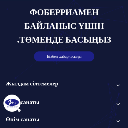
ФОБЕРРИАМЕН
БАЙЛАНЫС ҮШІН
ТӨМЕНДЕ БАСЫҢЫЗ.
Бізбен хабарласыңы
Жылдам сілтемелер
Өнім санаты
Өнім санаты