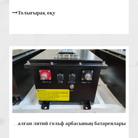
басқаруды және қауіпсіздік ережелерін
қамтамасыз етуді үйреніңіз.
Толығырақ оқу
Таза коммерциялық ұтқырлыққа арналған литий гольф арбасының батареялары