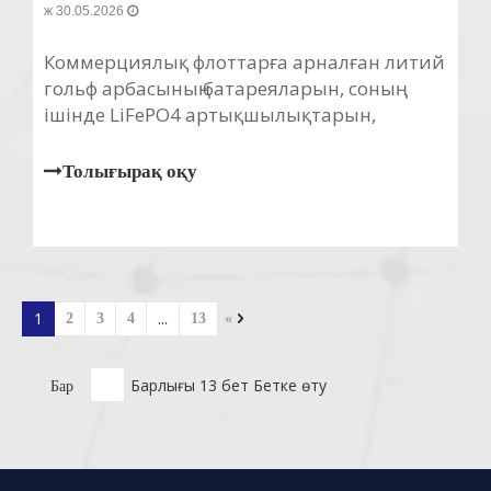
30.05.2026 ж
Коммерциялық флоттарға арналған литий
гольф арбасының батареяларын, соның
ішінде LiFePO4 артықшылықтарын,
зарядтауды, техникалық қызмет көрсетуді
және FOBERRIA 25,6V 105Ah өнім
Толығырақ оқу
мәліметтерін зерттеңіз.
1
...
2
3
4
13
»
Барлығы 13 бет Бетке өту
Бар