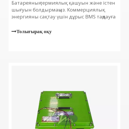
Батареяның термиялық қашуын және істен
шығуын болдырмаңыз. Коммерциялық
энергияны сақтау үшін дұрыс BMS таңдауға
арналған сарапшы нұсқаулығы.
Қауіпсіздікті, жұмыс уақытын және активтің
Толығырақ оқу
ұзақ қызмет ету мерзімін қамтамасыз етіңіз.