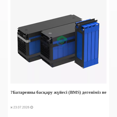
Батареяны басқару жүйесі (BMS) дегеніміз не?
23.07.2026 ж