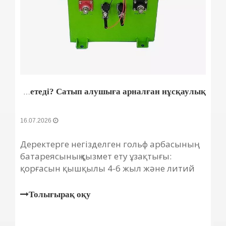
Гольф арбасының батареялары қанша уақытқа жетеді? Сатып алушыға арналған нұсқаулық
16.07.2026
Деректерге негізделген гольф арбасының
батареясының қызмет ету ұзақтығы:
қорғасын қышқылы 4-6 жыл және литий
10+ жыл. Кернеудің төмендеуі сияқты
ақаулық белгілерін байқаңыз. Ақылды
Толығырақ оқу
жаңартыңыз.