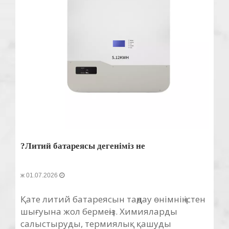
Литий батареясы дегеніміз не?
01.07.2026 ж
Қате литий батареясын таңдау өнімнің істен
шығуына жол бермеңіз. Химияларды
салыстыруды, термиялық қашуды