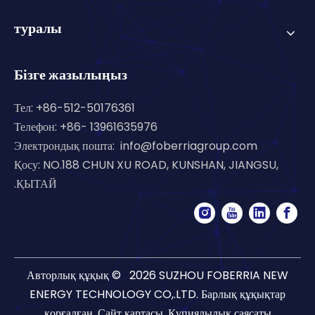
туралы
Бізге жазылыңыз
Тел: +86-512-50176361
Телефон: +86- 13961635976
Электрондық пошта:
info@foberriagroup.com
Қосу: NO.188 CHUN XU ROAD, KUNSHAN, JIANGSU,
ҚЫТАЙ.
Авторлық құқық ©
2026
SUZHOU FOBERRIA NEW
ENERGY TECHNOLOGY CO,.LTD. Барлық құқықтар
қорғалған.
Сайт картасы
.
Құпиялылық саясаты