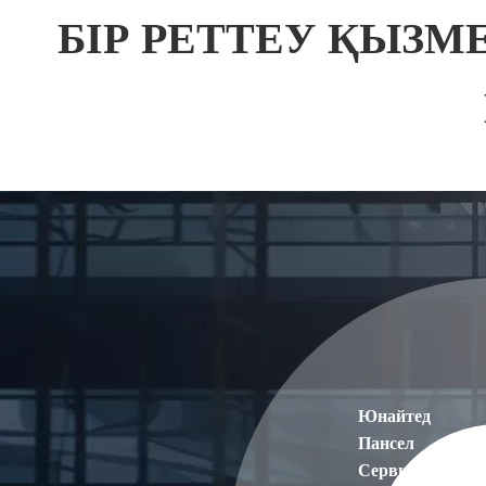
БІР РЕТТЕУ ҚЫЗМ
Юнайтед
Пансел
Сервис