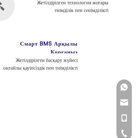
Жетілдірілген технология жоғары
тиімділік пен сенімділікті
қамтамасыз етеді.
Смарт BMS Арқылы
Қорғаңыз
Жетілдірілген басқару жүйесі
оңтайлы қауіпсіздік пен тиімділікті
қамтамасыз етеді.
+86- 139616359
info@foberriag
+86- 139616359
+86-512-501763