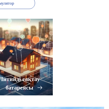
мулятор
Литийді сақтау
батареясы