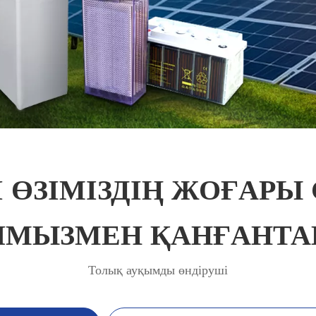
ДІ ӨЗІМІЗДІҢ ЖОҒАР
ЯМЫЗМЕН ҚАНҒАНТ
Толық ауқымды өндіруші