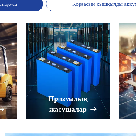
Қорғасын қышқылды акку
батареясы
Призмалық
жасушалар