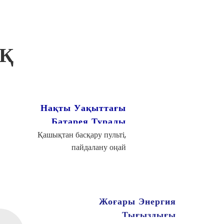
Қ
Нақты Уақыттағы
Батарея Туралы
Ақпаратты Көрсету
Қашықтан басқару пульті,
пайдалану оңай
Жоғары Энергия
Тығыздығы