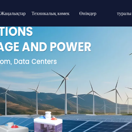
Жаңалықтар
Техникалық көмек
Өнімдер
туралы