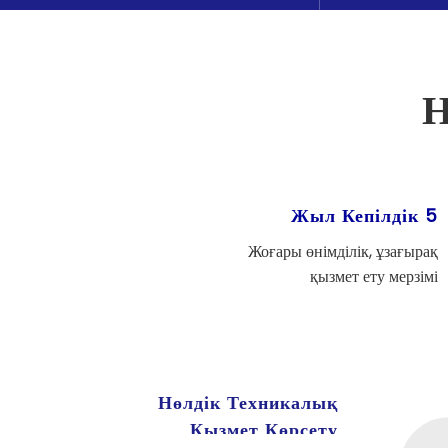
5 Жыл Кепілдік
Жоғары өнімділік, ұзағырақ
қызмет ету мерзімі
Нөлдік Техникалық
Қызмет Көрсету