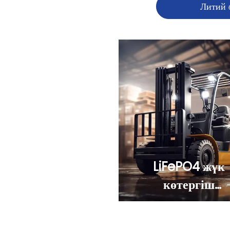
Литий
LiFePO4 жүк
көтергіш
батареясы