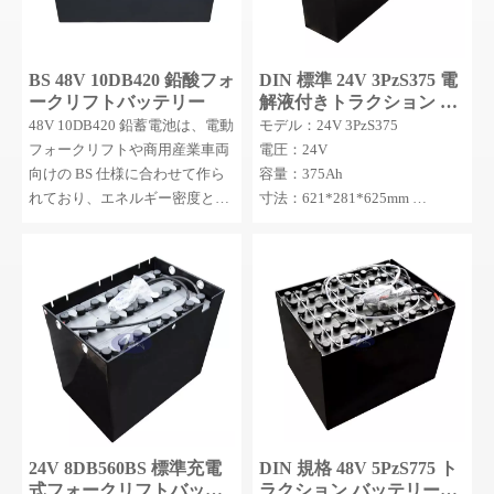
BS 48V 10DB420 鉛酸フォ
DIN 標準 24V 3PzS375 電
ークリフトバッテリー
解液付きトラクション バ
ッテリー
48V 10DB420 鉛蓄電池は、電動
モデル：24V 3PzS375
フォークリフトや商用産業車両
電圧：24V
向けの BS 仕様に合わせて作ら
容量：375Ah
れており、エネルギー密度とデ
寸法：621*281*625mm
ィープサイクル性能に優れてい
MOQ：1セット
ます。完全にリサイクル可能で
CO2 排出量が削減され、長期の
倉庫移動用途に信頼性が高くコ
スト効率の高い電力を提供しま
す。
24V 8DB560BS 標準充電
DIN 規格 48V 5PzS775 ト
式フォークリフトバッテ
ラクション バッテリー