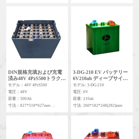
MOQ：1セット
MOQ：5SET
DIN規格充填および充電
3-DG-210 EV バッテリー
済み48V 4PzS500トラクシ
6V210ah ディープサイク
ョンバッテリー
ルヘビーデューティ AGM
モデル：48V 4PzS500
モデル: 3-DG-210
電気自動車ゴルフカート
電圧：48V
電圧: 6V
バッテリー 210ah
容量：500Ah
容量: 210ah
寸法：827*519*627mm
寸法: 260*182*248(282)mm
MOQ：1セット