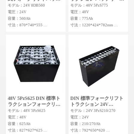
リー牽引バッテリー電解
(アクアマティック システ
モデル：24V 8DB560
モデル：48V 5PzS775
液付き電動フォークリフ
ム付き)
電圧：24V
電圧：48V
トリフトトラック
容量：560Ah
容量：775Ah
7FBH15
寸法：870*740*555
寸法：1220*424*782mm
MOQ：5SET
MOQ：1セット
48V 5PzS625 DIN 標準ト
DIN 標準フォークリフト
ラクションフォークリフ
トラクション 24V
ト PzS バッテリー
3PzS210/270 電動フォーク
モデル：48V 5PzS625
モデル：24V 3PzS210/270
リフト用
電圧：48V
電圧：24V
容量：625Ah
容量：210/270Ah
寸法：827*627*625
寸法：792*650*620