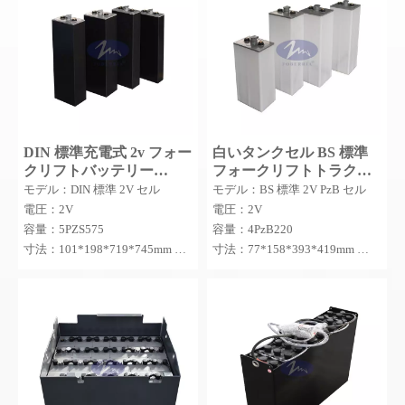
DIN 標準充電式 2v フォー
白いタンクセル BS 標準
クリフトバッテリー
フォークリフトトラクシ
5PZS575 トラクション鉛
ョン 2V PzB バッテリー
モデル：DIN 標準 2V セル
モデル：BS 標準 2V PzB セル
酸単セル PZS
セル
電圧：2V
電圧：2V
容量：5PZS575
容量：4PzB220
寸法：101*198*719*745mm
寸法：77*158*393*419mm
MOQ：100PCS
MOQ：10 個