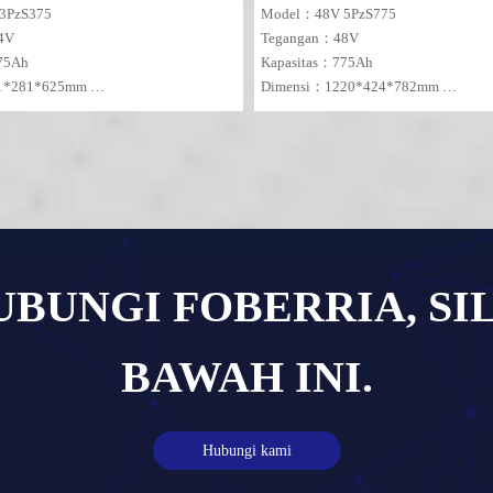
3PzS375
Model：48V 5PzS775
24V
Tegangan：48V
375Ah
Kapasitas：775Ah
1*281*625mm
Dimensi：1220*424*782mm
MOQ：1 SET
UNGI FOBERRIA, SI
BAWAH INI.
Hubungi kami