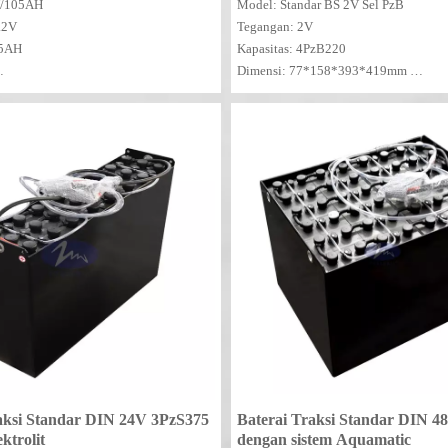
thium Kereta Golf 51.2V
V/105AH
Model: Standar BS 2V Sel PzB
1.2V
Tegangan: 2V
05AH
Kapasitas: 4PzB220
Dimensi: 77*158*393*419mm
9*309*245mm
MOQ: 10 PCS
aksi Standar DIN 24V 3PzS375
Baterai Traksi Standar DIN 4
ktrolit
dengan sistem Aquamatic