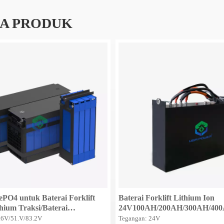
A PRODUK
PO4 untuk Baterai Forklift
Baterai Forklift Lithium Ion
thium Traksi/Baterai
24V100AH/200AH/300AH/40
rai Forklift Siklus
untuk Baterai E-Truck/Baterai
.6V/51.V/83.2V
Tegangan: 24V