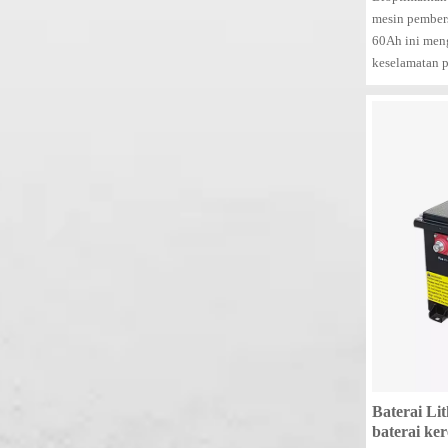
mesin pembers
60Ah ini men
keselamatan 
80% DOD dan 
pengoperasian
untuk penyedi
Baterai Li
baterai ke