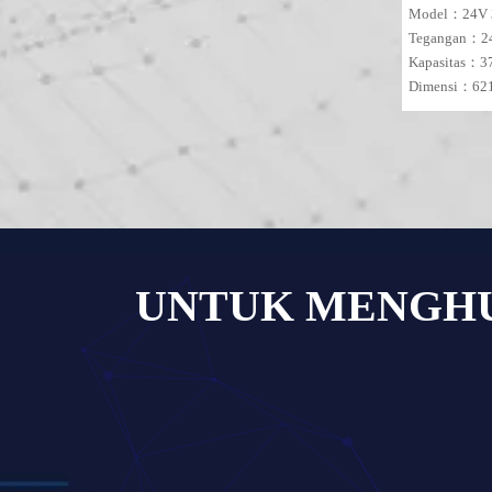
Model：24V 
Tegangan：
Kapasitas：
Dimensi：62
MOQ：1 SET
»
UNTUK MENGHUB