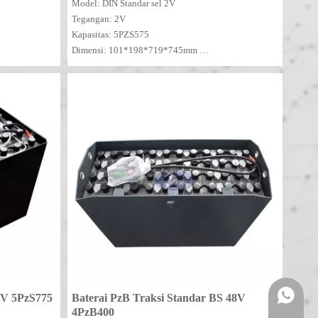
PZS
Model: DIN Standar sel 2V
Tegangan: 2V
Kapasitas: 5PZS575
Dimensi: 101*198*719*745mm
MOQ: 100PCS
+86- 139
8V 5PzS775
Baterai PzB Traksi Standar BS 48V
4PzB400