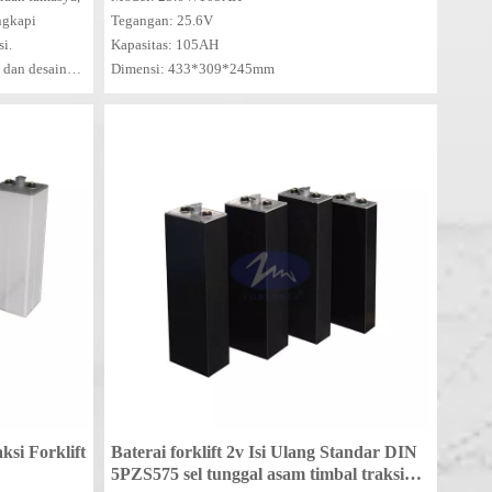
ngkapi
Tegangan: 25.6V
i.
Kapasitas: 105AH
 dan desain
Dimensi: 433*309*245mm
arkan kinerja
 komersial,
 pakai yang
ksi Forklift
Baterai forklift 2v Isi Ulang Standar DIN
5PZS575 sel tunggal asam timbal traksi