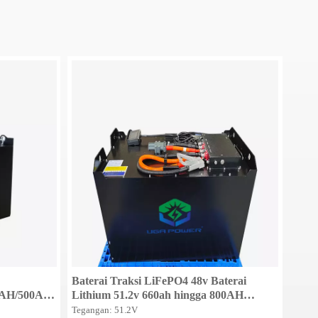
Baterai Traksi LiFePO4 48v Baterai
0AH/500AH
Lithium 51.2v 660ah hingga 800AH
 E-Traction
Baterai Forklift/Baterai Traksi/Baterai
Tegangan: 51.2V