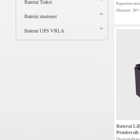
Baterai Traksi
Dalam/Bat
Kapasitas mo
Dimensi: 36
Baterai stasioner
Baterai UPS VRLA
Baterai L
Pembersih 
Dioptimalkan 