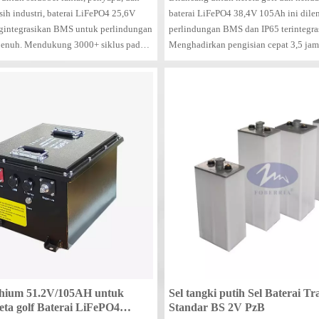
ih industri, baterai LiFePO4 25,6V
baterai LiFePO4 38,4V 105Ah ini dile
gintegrasikan BMS untuk perlindungan
perlindungan BMS dan IP65 terintegras
penuh. Mendukung 3000+ siklus pada
Menghadirkan pengisian cepat 3,5 jam
peringkat IP65, ini memungkinkan
ringan seberat 38kg, produk ini menaw
 yang bebas perawatan dan efisien
bebas perawatan untuk armada rekreasi
a layanan pembersihan komersial.
memastikan daya yang andal dan masa
lebih lama.
thium 51.2V/105AH untuk
Sel tangki putih Sel Baterai Tra
reta golf Baterai LiFePO4
Standar BS 2V PzB