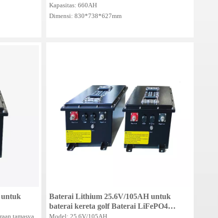
Forklift Siklus Dalam/Baterai Truk
Kapasitas: 660AH
Dimensi: 830*738*627mm
 untuk
Baterai Lithium 25.6V/105AH untuk
baterai kereta golf Baterai LiFePO4
Baterai Kereta Golf 24V
raan tamasya,
Model: 25.6V/105AH