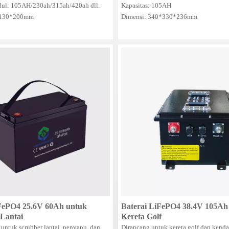
erai Truk
dul: 105AH/230ah/315ah/420ah dll.
Kapasitas: 105AH
*130*200mm
Dimensi: 340*330*236mm
iFePO4 25.6V 60Ah untuk
Baterai LiFePO4 38.4V 105Ah
Lantai
Kereta Golf
untuk scrubber lantai, penyapu, dan
Dirancang untuk kereta golf dan kenda