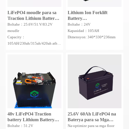
LiFePO4 moudle para sa
Lithium Ion Forklift
Traction Lithium Battery
Battery
Forklift Battery/Traction
24V100AH/200AH/300AH/400
Boltahe：25.6V/51.V/83.2V
Boltahe：24V
Battery/Deep Cycle
para sa E-Truck Battery/E-
moudle
Kapasidad：105AH
Forklift Battery/Truck
Traction Battery
Capacity：
Dimensyon: 340*330*236mm
Battery
105AH/230ah/315ah/420ah atbp.
Dimensyon: 36*130*200mm
48v LiFePO4 Traction
25.6V 60Ah LiFePO4 na
battery Lithium Battery
Baterya para sa Mga
51.2v 660ah to 800AH
Tagalinis ng Sahig
Boltahe：51.2V
Na-optimize para sa mga floor