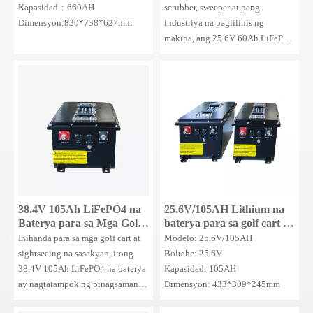
Forklift Battery/Traction
Kapasidad：660AH
scrubber, sweeper at pang-
Battery/Deep Cycle
Dimensyon:830*738*627mm
industriya na paglilinis ng
Forklift Battery/Truck
makina, ang 25.6V 60Ah LiFePO4
Battery
na bateryang ito ay nagsasama ng
BMS para sa ganap na proteksyon
sa kaligtasan. Sinusuportahan ang
3000+ cycle sa 80% DOD at isang
IP65 na rating, nagbibigay-daan
ito sa walang maintenance,
mahusay na operasyon para sa
mga komersyal na tagapagbigay
ng serbisyo sa paglilinis.
38.4V 105Ah LiFePO4 na
25.6V/105AH Lithium na
Baterya para sa Mga Golf
baterya para sa golf cart na
Cart
baterya LiFePO4 Battery
Inihanda para sa mga golf cart at
Modelo: 25.6V/105AH
24V Golf Cart Baterya
sightseeing na sasakyan, itong
Boltahe: 25.6V
38.4V 105Ah LiFePO4 na baterya
Kapasidad: 105AH
ay nagtatampok ng pinagsamang
Dimensyon: 433*309*245mm
BMS at IP65 na proteksyon.