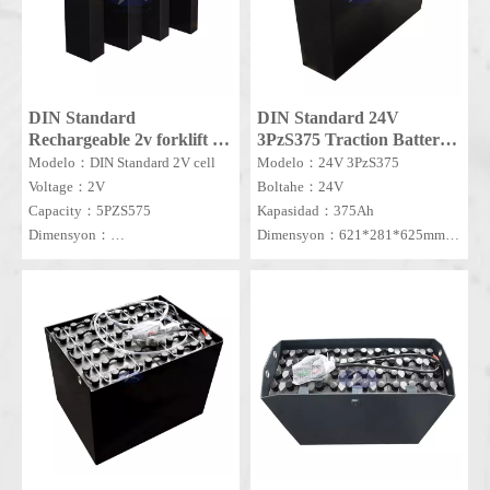
DIN Standard
DIN Standard 24V
Rechargeable 2v forklift na
3PzS375 Traction Battery
baterya 5PZS575 traction
na May Electrolyte
Modelo：DIN Standard 2V cell
Modelo：24V 3PzS375
lead acid single cells PZS
Voltage：2V
Boltahe：24V
Capacity：5PZS575
Kapasidad：375Ah
Dimensyon：
Dimensyon：621*281*625mm
101*198*719*745mm
MOQ：1 SET
MOQ：100PCS