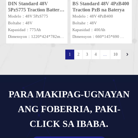
DIN Standard 48V
BS Standard 48V 4PzB400
5PzS775 Traction Battery
Traction PzB na Baterya
na may Aquamatic system
Modelo：48V 5PzS775
Modelo：48V 4PzB400
Boltahe：48V
Boltahe：48V
Kapasidad：775Ah
Kapasidad：400Ah
Dimensyon：1220*424*782mm
Dimensyon：660*145*690
MOQ：1 SET
MOQ：1SET
1
2
3
4
...
10
PARA MAKIPAG-UGNAYAN
ANG FOBERRIA, PAKI-
CLICK SA IBABA.