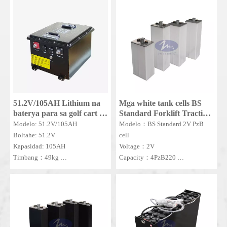
Naghahatid ng 3.5-hour fast
charging at 38kg lightweight na
disenyo, nag-aalok ito ng walang
maintenance na performance para
sa mga commercial leisure fleet,
na tinitiyak ang maaasahang
kapangyarihan at pinahabang
buhay ng serbisyo.
51.2V/105AH Lithium na
Mga white tank cells BS
baterya para sa golf cart na
Standard Forklift Traction
baterya LiFePO4 Battery
2V PzB Battery Cell
Modelo: 51.2V/105AH
Modelo：BS Standard 2V PzB
51.2V Golf Cart Lithium
Boltahe: 51.2V
cell
Battery
Kapasidad: 105AH
Voltage：2V
Timbang：49kg
Capacity：4PzB220
Dimensyon: 509*309*245mm
Dimensyon：
77*158*393*419mm
MOQ：10 PCS