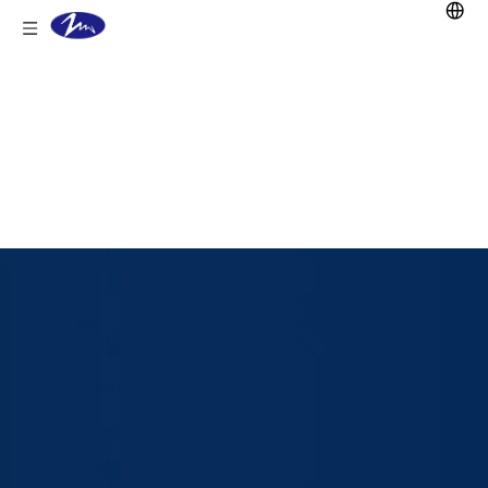
現在地:
家
/
製品
/
鉛蓄電池
/
VRLA
UPS バッテリー
/
VRLA 小型 AGM バッテリ
ー
/
12V4ah バッテリー 一般的な VRLA バッ
テリー