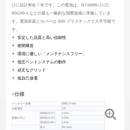
けに設計寿命 5 年です。この電池は、IEC60896-21/22、
BS6290-4 などの最も一般的な国際規格に準拠していま
す。電池容器とカバーは ABS プラスチックで入手可能で
す。
安定した品質と高い信頼性
密閉構造
環境に優しい「メンテナンスフリー」
低圧ベントシステムの動作
頑丈なグリッド
低自己放電
>仕様
バッテリー型番
FBR12V4Ah
公称電圧
12V
20HR(10.5V)
4.3Ah
容量(25℃)
10HR(10.5V)
4.0Ah
1時間(9.60V)
2.8Ah
長さ
90±1mm