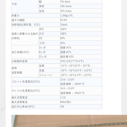
幅
70±1mm
寸法
身長
101±1mm
全高
107±1mm
約重さ
1.36kg±5%
端子の種類
F2/F4
内部抵抗(満充電、25℃)
55mΩ
40℃
102%
温度に影響される能力
25℃
100%
(20HR)
0℃
85%
-15℃
65%
3ヶ月
残量:91%
自己放電(25℃)
6ヶ月
残量:82%
12ヶ月
残容量:65%
公称動作温度
25℃±3℃(77°F±5°F)
放電
-15°C～50°C(5°F～122°F)
使用
充電
-10°C～50°C(14°F～122°F)
温度範囲
ストレージ
-20°C～50°C(-4°F～122°F)
13.6～13.8V
フロート充電電圧(25℃)
温度補償：-18mV/℃
14.5～15.0V
サイクル充電電圧(25℃)
温度補償：-30mV/℃
最大充電電流
1.2A
最大放電電流
60A(5秒)
設計浮上寿命(20℃)
5年