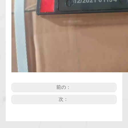
前の：
次：