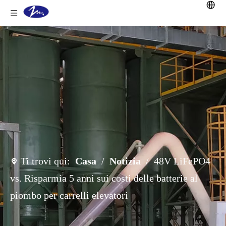
Ti trovi qui:
Casa
/
Notizia
/
48V LiFePO4
vs. Risparmia 5 anni sui costi delle batterie al
piombo per carrelli elevatori