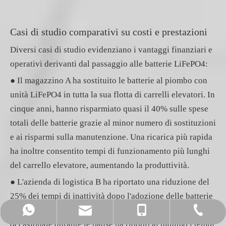
Casi di studio comparativi su costi e prestazioni
Diversi casi di studio evidenziano i vantaggi finanziari e
operativi derivanti dal passaggio alle batterie LiFePO4:
● Il magazzino A ha sostituito le batterie al piombo con
unità LiFePO4 in tutta la sua flotta di carrelli elevatori. In
cinque anni, hanno risparmiato quasi il 40% sulle spese
totali delle batterie grazie al minor numero di sostituzioni
e ai risparmi sulla manutenzione. Una ricarica più rapida
ha inoltre consentito tempi di funzionamento più lunghi
del carrello elevatore, aumentando la produttività.
● L'azienda di logistica B ha riportato una riduzione del
25% dei tempi di inattività dopo l'adozione delle batterie
LiFePO4. La capacità delle batterie di gestire la ricarica
info@foberriagroup.com
+86-512-50176361
+ 13961635976
+ 13961635976
occasionale durante le pause ha ridotto al minimo i tempi