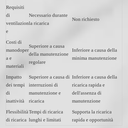
Requisiti
di
Necessario durante
Non richiesto
ventilazion
la ricarica
e
Costi di
Superiore a causa
manodoper
Inferiore a causa della
della manutenzione
a e
minima manutenzione
regolare
materiali
Impatto
Superiore a causa di
Inferiore a causa della
dei tempi
interruzioni di
ricarica rapida e
di
manutenzione e
dell'assenza di
inattività
ricarica
manutenzione
Flessibilità
Tempi di ricarica
Supporta la ricarica
di ricarica
lunghi e limitati
rapida e opportunità