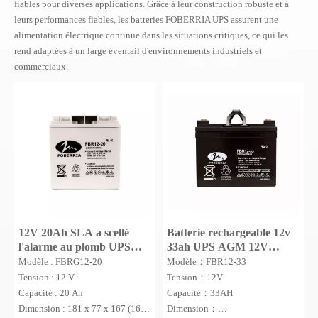
fiables pour diverses applications. Grâce à leur construction robuste et à
leurs performances fiables, les batteries FOBERRIA UPS assurent une
alimentation électrique continue dans les situations critiques, ce qui les
rend adaptées à un large éventail d'environnements industriels et
commerciaux.
12V 20Ah SLA a scellé
Batterie rechargeable 12v
l'alarme au plomb UPS
33ah UPS AGM 12V
système batterie AGM
batterie au plomb scellée
Modèle : FBRG12-20
Modèle：FBR12-33
Tension : 12 V
Tension：12V
Capacité : 20 Ah
Capacité：33AH
Dimension : 181 x 77 x 167 (167)
Dimension：