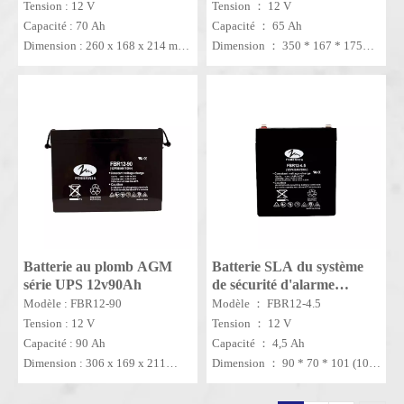
Tension : 12 V
Tension ： 12 V
Capacité : 70 Ah
Capacité ： 65 Ah
Dimension : 260 x 168 x 214 mm
Dimension ： 350 * 167 * 175
MOQ : 10 PC
(175)
MOQ ： 10 ENSEMBLES
Batterie au plomb AGM
Batterie SLA du système
série UPS 12v90Ah
de sécurité d'alarme
domestique 12V 4,5 Ah
Modèle : FBR12-90
Modèle ： FBR12-4.5
Tension : 12 V
Tension ： 12 V
Capacité : 90 Ah
Capacité ： 4,5 Ah
Dimension : 306 x 169 x 211
Dimension ： 90 * 70 * 101 (107)
(214) mm
mm
MOQ : 50 pièces.
MOQ ： 100 PCS