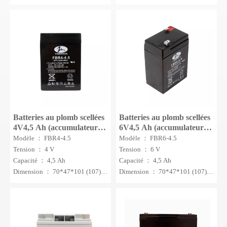
mm
195*130*155(166)mm
MOQ : 50 pièces.
Batteries au plomb scellées
Batteries au plomb scellées
4V4,5 Ah (accumulateur)
6V4,5 Ah (accumulateur)
pour UPS/alarme/éclairage
pour UPS/alarme/éclairage
Modèle ： FBR4-4.5
Modèle ： FBR6-4.5
Tension ： 4 V
Tension ： 6 V
Capacité ： 4,5 Ah
Capacité ： 4,5 Ah
Dimension ： 70*47*101 (107)
Dimension ： 70*47*101 (107)
mm
mm
MOQ ： 100 PCS
MOQ ： 100 PCS