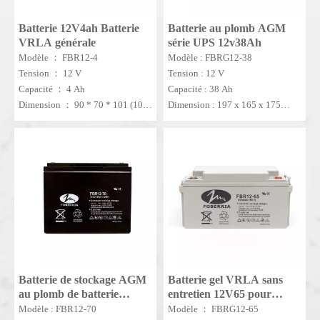
Batterie 12V4ah Batterie
Batterie au plomb AGM
VRLA générale
série UPS 12v38Ah
Modèle ： FBR12-4
Modèle : FBRG12-38
Tension ： 12 V
Tension : 12 V
Capacité ： 4 Ah
Capacité : 38 Ah
Dimension ： 90 * 70 * 101 (107)
Dimension : 197 x 165 x 175
mm
(175) mm
MOQ ： 100 PCS
MOQ : 50 pièces.
Batterie de stockage AGM
Batterie gel VRLA sans
au plomb de batterie
entretien 12V65 pour
VRLA 12V70ah
système solaire
Modèle : FBR12-70
Modèle ： FBRG12-65