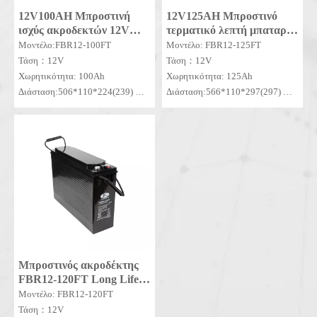
12V100AH ​​Μπροστινή
12V125AH Μπροστινό
ισχύς ακροδεκτών 12V
τερματικό λεπτή μπαταρία
100Ah AGM Foberria
γέλης για μπαταρία
Μοντέλο:FBR12-100FT
Μοντέλο: FBR12-125FT
αποθήκευσης στενού
Τάση：12V
Τάση：12V
σχήματος Telecom FT12-
Χωρητικότητα: 100Ah
Χωρητικότητα: 125Ah
125
Διάσταση:506*110*224(239)
Διάσταση:566*110*297(297)
MOQ: 10SETS
MOQ: 50SETS
Μπροστινός ακροδέκτης
FBR12-120FT Long Life
12V 200ah Μπροστινός
Μοντέλο: FBR12-120FT
ακροδέκτης μπαταρία για
Τάση：12V