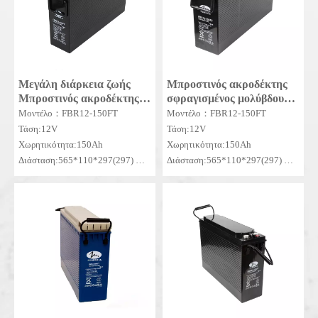
Μεγάλη διάρκεια ζωής
Μπροστινός ακροδέκτης
Μπροστινός ακροδέκτης
σφραγισμένος μολύβδου
FBR12-150FT Μπαταρία
οξέος Μπροστινός
Μοντέλο：FBR12-150FT
Μοντέλο：FBR12-150FT
χωρίς συντήρηση
ακροδέκτης FBR12-150FT
Τάση:12V
Τάση:12V
Μπαταρία
Χωρητικότητα:150Ah
Χωρητικότητα:150Ah
Διάσταση:565*110*297(297)
Διάσταση:565*110*297(297)
MOQ:50 ΣΕΤ
MOQ:10 ΣΕΤ