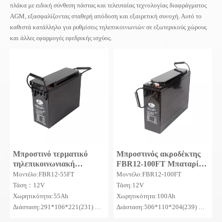
πλάκα με ειδική σύνθεση πάστας και τελευταίας τεχνολογίας διαφράγματος
AGM, εξασφαλίζοντας σταθερή απόδοση και εξαιρετική συνοχή. Αυτό το
καθιστά κατάλληλο για ρυθμίσεις τηλεπικοινωνιών σε εξωτερικούς χώρους
και άλλες εφαρμογές εφεδρικής ισχύος.
Μπροστινό τερματικό
Μπροστινός ακροδέκτης
τηλεπικοινωνιακή
FBR12-100FT Μπαταρία
μπαταρία 12V 55Ah AGM
χωρίς συντήρηση
Μοντέλο:FBR12-55FT
Μοντέλο:FBR12-100FT
Deep Cycle Battery
Τάση：12V
Τάση:12V
Storage Battery for
Χωρητικότητα:55Ah
Χωρητικότητα:100Ah
Communication Systems
Διάσταση:291*106*221(231)
Διάσταση:506*110*204(239)
MOQ: 50SETS
MOQ: 50SETS