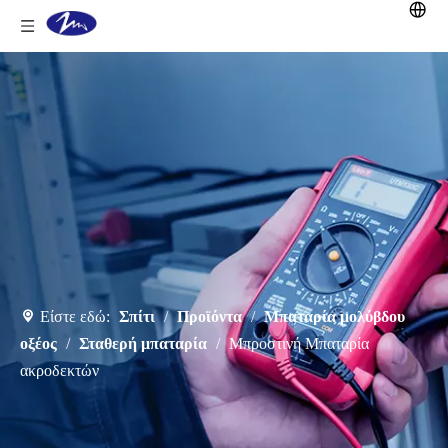
Είστε εδώ:
Σπίτι
/
Προϊόντα
/
Μπαταρία μολύβδου
οξέος
/
Σταθερή μπαταρία
/
Μπροστινή Μπαταρία
ακροδεκτών