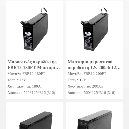
Μπροστινός ακροδέκτης
Μπαταρία μπροστινού
FBR12-180FT Μπαταρία
ακροδέκτη 12v 200ah 12v
χωρίς συντήρηση
200ah τηλεπικοινωνιών
Μοντέλο:FBR12-180FT
Μοντέλο: FBR12-200FT
Μπαταρίες μολύβδου οξέος
Τάση：12V
Τάση：12V
Χωρητικότητα: 180Ah
Χωρητικότητα: 200Ah
Διάσταση:560*125*316 (316)mm
Διάσταση:560*125*316 (316)mm
MOQ: 50SETS
MOQ: 50SETS