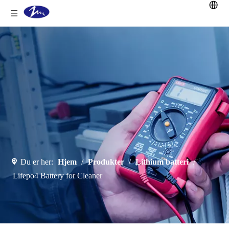
Du er her:
Hjem
/
Produkter
/
Lithium batteri
/
Lifepo4 Battery for Cleaner