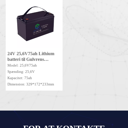
Understøtter 3000+ cyklusser ved
80 % DOD og en IP65-
klassificering, det muliggør
vedligeholdelsesfri, effektiv drift
for kommercielle
rengøringsudbydere.
24V 25,6V75ah Lithium
batteri til Gulvrens
Fejebatteri Lithium
Model: 25,6V75ah
LiFePO4 batteri -24V75Ah
Spænding: 25,6V
Kapacitet: 75ah
Dimension: 329*172*233mm