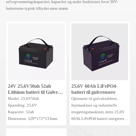
selvopvarmningskapacitet, kapacitet og andre funktioner, hvor 36V-
batterierne typisk tilbyder mere strøm.
24V 25,6V50ah 52ah
25,6V 60Ah LiFePO4-
Lithium batteri til Gulvrens
batteri til gulvrensere
Fejebatteri Lithium
Model: 25,6V50ah
Optimeret til gulvskrubbere,
LiFePO4 batteri -24V52Ah
Spænding: 25,6V
fejemaskiner og industrielle
Kapacitet: 52ah
rengøringsmaskiner, dette 25,6V
Dimension: 329*172*233mm
60Ah LiFePO4 batteri integrerer
BMS for fuld
sikkerhedsbeskyttelse.