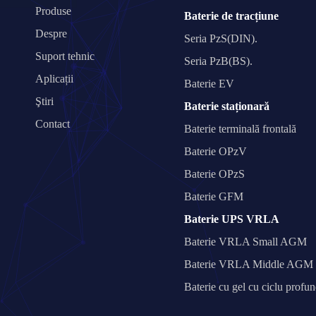
Produse
Baterie de tracțiune
Despre
Seria PzS(DIN).
Suport tehnic
Seria PzB(BS).
Aplicații
Baterie EV
Ştiri
Baterie staționară
Contact
Baterie terminală frontală
Baterie OPzV
Baterie OPzS
Baterie GFM
Baterie UPS VRLA
Baterie VRLA Small AGM
Baterie VRLA Middle AGM
Baterie cu gel cu ciclu profu