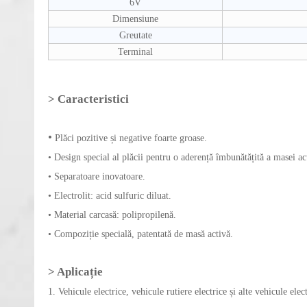
6V
Dimensiune
Greutate
Terminal
>
Caracteristici
•
Plăci pozitive și negative foarte groase.
• Design special al plăcii pentru o aderență îmbunătățită a masei ac
• Separatoare inovatoare.
• Electrolit: acid sulfuric diluat.
• Material carcasă: polipropilenă.
• Compoziție specială, patentată de masă activă.
> Aplicație
1. Vehicule electrice, vehicule rutiere electrice și alte vehicule elec