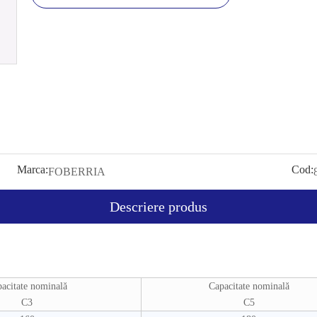
Marca:
Cod:
FOBERRIA
Descriere produs
acitate nominală
Capacitate nominală
C3
C5