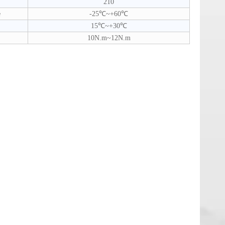
210
e
-25℃~+60℃
15℃~+30℃
10N.m~12N.m