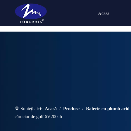
Sunteți aici:
Acasă
/
Produse
/
Bateri
Acasă
6V180ah Baterii inundate Vehicul electric B
Sunteți aici:
Acasă
/
Produse
/
Baterie cu plumb acid
cărucior de golf 6V200ah