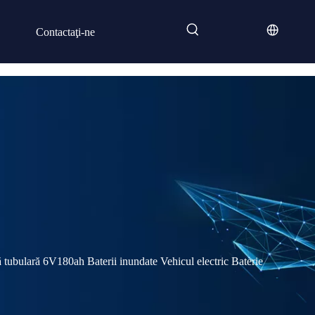
/
Baterie 3-DG-200 EV Placă tubulară
Contactaţi-ne
tubulară 6V180ah Baterii inundate Vehicul electric Baterie