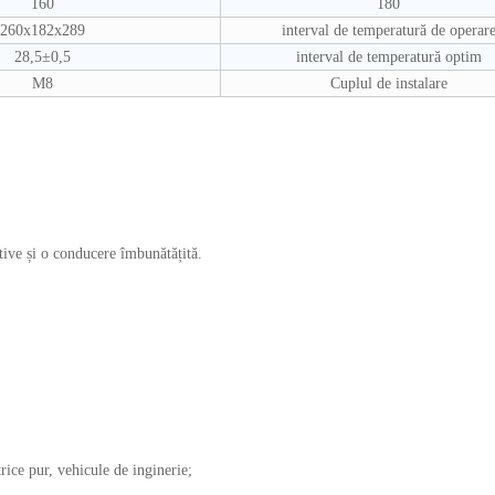
160
180
260x182x289
interval de temperatură de operar
28,5±0,5
interval de temperatură optim
M8
Cuplul de instalare
tive și o conducere îmbunătățită.
trice pur, vehicule de inginerie;