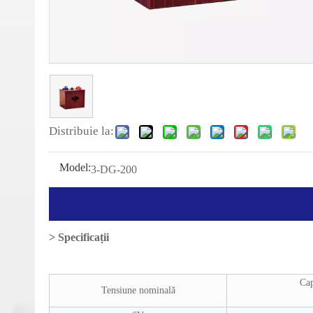
Distribuie la:
Model:
3-DG-200
> Specificații
Cap
Tensiune nominală