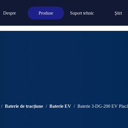
e cu plumb acid
/
Baterie de tracțiune
/
Baterie EV
Despre
Produse
Suport tehnic
Ştiri
aterie cărucior de golf 6V200ah
/
Baterie de tracțiune
/
Baterie EV
/
Baterie 3-DG-200 EV Placă 